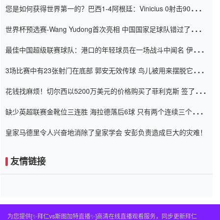
您是如何获得世界第一的？巴西1-4阿根廷：Vinicius 0射击90分钟
内
世界杯预选赛-Wang Yudong首次亮相 中国国家足球队错过了世界
杯0-2
最佳中国超级联赛球队：港口的年轻球员在一场战斗中闻名 伊万放
弃了泰桑（Taishan）
3场比赛中有23张射门在底部 郭安无效传球 鸟儿被用来摆脱它
Setien痴迷于三名后卫
花钱找麻烦！切尔西以5200万美元的价格购买了菲利克斯 签了7年
并在半年内租了夏窗口
缺少英超联赛金靴位三连胜 海拉德落后6球 只有两个连续三个连续
三靴
皇家马德里令人兴奋地消除了皇家学会 安彭负责造成巨大的灾难！
友情链接
为您提供[✨拜仁vs斯图加特直播✨]高清在线直播观看服务，同步更新拜仁