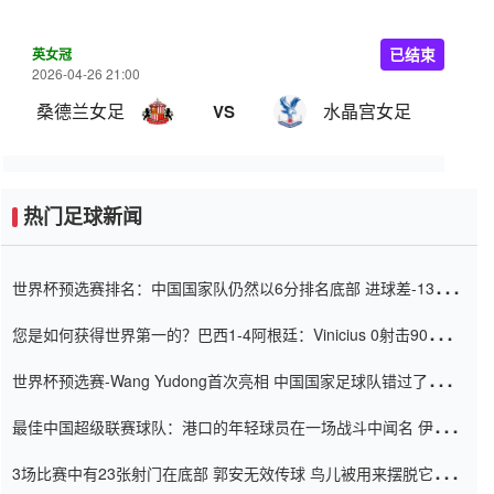
英女冠
已结束
2026-04-26 21:00
桑德兰女足
水晶宫女足
VS
热门足球新闻
世界杯预选赛排名：中国国家队仍然以6分排名底部 进球差-13令人
震惊
您是如何获得世界第一的？巴西1-4阿根廷：Vinicius 0射击90分钟
内
世界杯预选赛-Wang Yudong首次亮相 中国国家足球队错过了世界
杯0-2
最佳中国超级联赛球队：港口的年轻球员在一场战斗中闻名 伊万放
弃了泰桑（Taishan）
3场比赛中有23张射门在底部 郭安无效传球 鸟儿被用来摆脱它