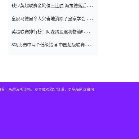
缺少英超联赛金靴位三连胜 海拉德落后6球
窗口
只有两个连续三个连续三靴
皇家马德里令人兴奋地消除了皇家学会 安
彭负责造成巨大的灾难！
英超联赛排行榜：阿森纳追逐利物浦9分 曼
联连续三件坏事
3场比赛中两个低级错误 中国超级联赛的前
守门员很老 是时候让位了 最好的继任者出
现
播回看。画质清晰流畅，观赛体验稳定舒适，更多精彩赛事内