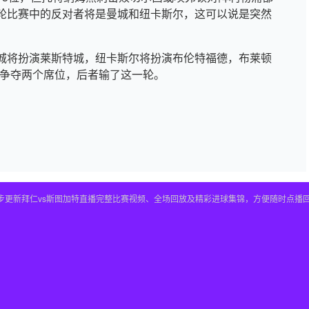
轮比赛中的反对者将是曼城和纽卡斯尔，这可以说是突然
城将扮演莱斯特城，纽卡斯尔将扮演布伦特福德，布莱顿
m）争夺两个席位，后者输了这一轮。
，同步更新拜仁vs斯图加特直播完整比赛视频、全场回放及精彩进球集锦，方便随时点