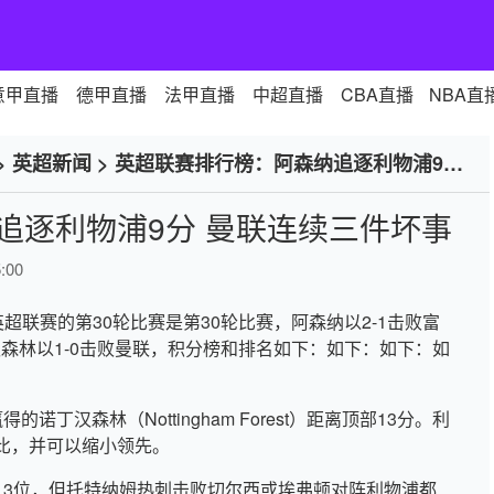
意甲直播
德甲直播
法甲直播
中超直播
CBA直播
NBA直
>
英超新闻
>
英超联赛排行榜：阿森纳追逐利物浦9分
追逐利物浦9分 曼联连续三件坏事
:00
英超联赛的第30轮比赛是第30轮比赛，阿森纳以2-1击败富
汉森林以1-0击败曼联，积分榜和排名如下：如下：如下：如
丁汉森林（Nottingham Forest）距离顶部13分。利
比，并可以缩小领先。
13位，但托特纳姆热刺击败切尔西或埃弗顿对阵利物浦都