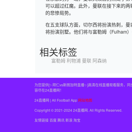
可以超过红魔。此外，曼联在接下来的两
的悲惨局势。
在五支球队方面，切尔西将扮演热刺，曼
将扮演别墅。他们将与富勒姆（Fulha
相关标签
富勒姆
利物浦
曼联
阿森纳
为您提供[✨拜仁vs斯图加特直播✨]高清在线直播观看服务
容尽在24直播网！
24直播网 | All Football App
网站地图
Copyright © 2021-2024 24直播网. All Rights Reserved.
友情链接
百度
腾讯
新浪
淘宝