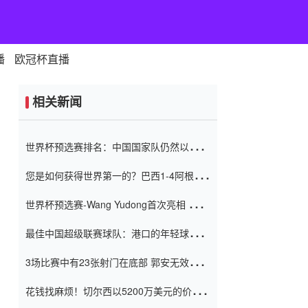
播
欧冠杯直播
相关新闻
世界杯预选赛排名：中国国家队仍然以6分
排名底部 进球差-13令人震惊
您是如何获得世界第一的？巴西1-4阿根
廷：Vinicius 0射击90分钟内
世界杯预选赛-Wang Yudong首次亮相 中国
国家足球队错过了世界杯0-2
最佳中国超级联赛球队：港口的年轻球员在
一场战斗中闻名 伊万放弃了泰桑
3场比赛中有23张射门在底部 郭安无效传球
（Taishan）
鸟儿被用来摆脱它 Setien痴迷于三名后卫
花钱找麻烦！切尔西以5200万美元的价格
购买了菲利克斯 签了7年 并在半年内租了夏