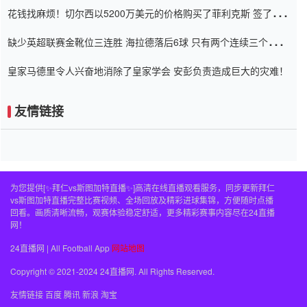
花钱找麻烦！切尔西以5200万美元的价格购买了菲利克斯 签了7年
并在半年内租了夏窗口
缺少英超联赛金靴位三连胜 海拉德落后6球 只有两个连续三个连续
三靴
皇家马德里令人兴奋地消除了皇家学会 安彭负责造成巨大的灾难！
友情链接
为您提供[✨拜仁vs斯图加特直播✨]高清在线直播观看服务，同步更新拜仁
vs斯图加特直播完整比赛视频、全场回放及精彩进球集锦，方便随时点播
回看。画质清晰流畅，观赛体验稳定舒适，更多精彩赛事内容尽在24直播
网！
24直播网 | All Football App
网站地图
Copyright © 2021-2024 24直播网. All Rights Reserved.
友情链接
百度
腾讯
新浪
淘宝