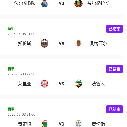
波尔图B队
费尔格拉斯
VS
葡甲
已结束
2026-05-05 01:00
托伦斯
佩纳菲尔
VS
葡甲
已结束
2026-05-03 22:30
莱里亚
法鲁人
VS
葡甲
已结束
2026-05-03 21:00
费雷拉
费伦斯
VS