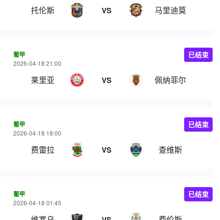
托伦斯
马里迪莫
VS
葡甲
已结束
2026-04-18 21:00
莱里亚
佩纳菲尔
VS
葡甲
已结束
2026-04-18 18:00
费雷拉
查维斯
VS
葡甲
已结束
2026-04-18 01:45
维塞乌
费伦斯
VS