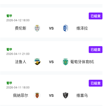
葡甲
已结束
2026-04-12 18:00
费伦斯
维泽拉
VS
葡甲
已结束
2026-04-11 21:00
法鲁人
葡萄牙体育B队
VS
葡甲
已结束
2026-04-11 18:00
佩纳菲尔
维塞乌
VS