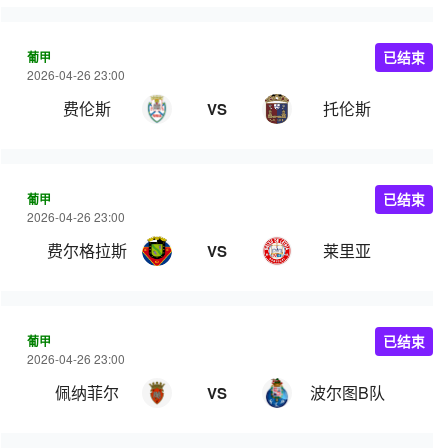
葡甲
已结束
2026-04-26 23:00
费伦斯
托伦斯
VS
葡甲
已结束
2026-04-26 23:00
费尔格拉斯
莱里亚
VS
葡甲
已结束
2026-04-26 23:00
佩纳菲尔
波尔图B队
VS