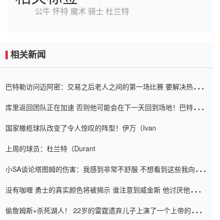
公牛
怀特
魔术
骑士
杜兰特
相关新闻
巴特勒访问迈阿密：交易之后老人之间的第一场比赛 要解决热情的
怨恨
库里返回团队正在加速 否则他可能会在下一天回到场地！巴特勒迈
阿密的纸牌游戏引起了人们的关注
国家橄榄球队改变了令人惊叹的阵型！伊万（Ivan
上周的球员：杜兰特（Durant
小SA谈论塔图姆的伤害：我感到非常不舒服 不想看到这些我向他
道歉
没有咖喱 勇士的真实颜色将被揭示 谁注意到威金斯 他讨厌他的老
老板
偷詹姆斯+杀死湖人！ 22岁的雷霆遗弃儿子上演了一个上帝的剧