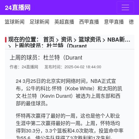
24直播网
篮球新闻
足球新闻
英超直播
西甲直播
意甲直播
德甲
现在的位置：
首页
>
资讯
>
篮球资讯
>
NBA新闻
>
上周的球员：杜兰特（Durant
上周的球员：杜兰特（Durant
作者：
24直播网
发布时间：2025-04-02 18:44:00
24 3月25日的北京实时网络时间，NBA正式宣
布，公牛的科比·怀特（Kobe White）和太阳的凯
文·杜兰特（Kevin Durant）被选为上周东部和西
部的最佳球员。
怀特再次赢得了最好的一周，这也是他个人职业
生涯中第二次赢得最好的一周。上周，怀特场均
得到30.3分，3.3个篮板和4.0次助攻，投篮命中率
为55.6，使公牛队获得了3次胜利和1次失利。