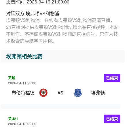
比赛时间: 2026-04-19 21:00:00
对阵双方:
埃弗顿VS利物浦
埃弗顿VS利物浦：在线看埃弗顿VS利物浦高清直播，
24直播网提供埃弗顿VS利物浦现场比赛直播视频，本站
不制作、不存储埃弗顿VS利物浦的直播信号，只作为技
术探索的导航学习用途。
埃弗顿相关比赛
英超
已结束
2026-04-11 22:00
布伦特福德
埃弗顿
VS
英U21
已结束
2026-04-18 02:00