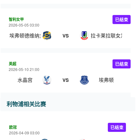
智利女甲
已结束
2026-05-05 03:00
埃弗顿德维纳女足
拉卡莱拉联女足
VS
英超
已结束
2026-05-10 21:00
水晶宫
埃弗顿
VS
利物浦相关比赛
欧冠
已结束
2026-04-09 03:00