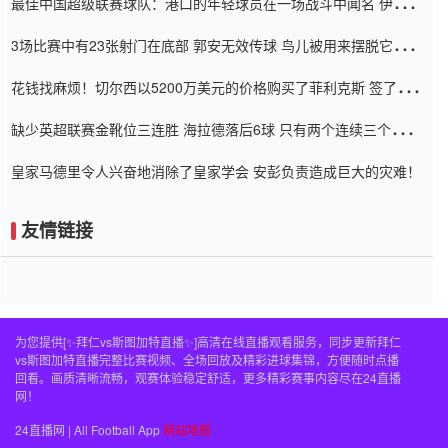
最佳中国超级联赛球队：港口的年轻球员在一场战斗中闻名 伊万放
弃了泰桑（Taishan）
3场比赛中有23张射门在底部 郭安无效传球 鸟儿被用来摆脱它
Setien痴迷于三名后卫
花钱找麻烦！切尔西以5200万美元的价格购买了菲利克斯 签了7年
并在半年内租了夏窗口
缺少英超联赛金靴位三连胜 海拉德落后6球 只有两个连续三个连续
三靴
皇家马德里令人兴奋地消除了皇家学会 安彭负责造成巨大的灾难！
友情链接
为您提供[✨拜仁vs斯图加特直播✨]高清在线直播观看服务，同步更新拜仁
vs斯图加特直播完整比赛视频、全场回放及精彩进球集锦，方便随时点播
回看。画质清晰流畅，观赛体验稳定舒适，更多精彩赛事内容尽在24直播
网！
24直播网 | All Football App
网站地图