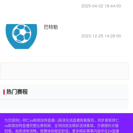
2025-04-02 18:44:00
巴特勒
2023-12-25 14:28:00
热门赛程
为您提供[✨拜仁vs斯图加特直播✨]高清在线直播观看服务，同步更新拜仁
vs斯图加特直播完整比赛视频、全场回放及精彩进球集锦，方便随时点播
回看。画质清晰流畅，观赛体验稳定舒适，更多精彩赛事内容尽在24直播