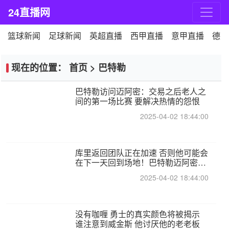
24直播网
篮球新闻
足球新闻
英超直播
西甲直播
意甲直播
德甲
现在的位置：
首页
>
巴特勒
巴特勒访问迈阿密：交易之后老人之
间的第一场比赛 要解决热情的怨恨
2025-04-02 18:44:00
库里返回团队正在加速 否则他可能会
在下一天回到场地！巴特勒迈阿密的
纸牌游戏引起了人们的关注
2025-04-02 18:44:00
没有咖喱 勇士的真实颜色将被揭示
谁注意到威金斯 他讨厌他的老老板