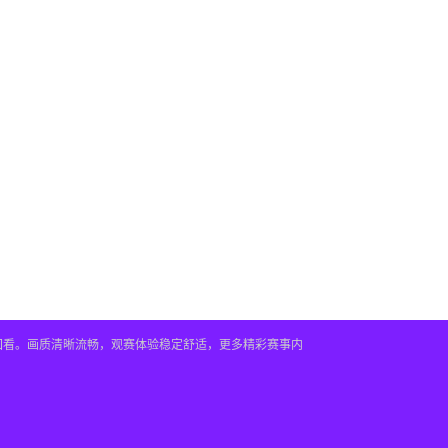
播回看。画质清晰流畅，观赛体验稳定舒适，更多精彩赛事内