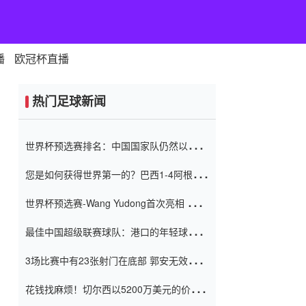
播
欧冠杯直播
热门足球新闻
世界杯预选赛排名：中国国家队仍然以6分
排名底部 进球差-13令人震惊
您是如何获得世界第一的？巴西1-4阿根
廷：Vinicius 0射击90分钟内
世界杯预选赛-Wang Yudong首次亮相 中国
国家足球队错过了世界杯0-2
最佳中国超级联赛球队：港口的年轻球员在
一场战斗中闻名 伊万放弃了泰桑
3场比赛中有23张射门在底部 郭安无效传球
（Taishan）
鸟儿被用来摆脱它 Setien痴迷于三名后卫
花钱找麻烦！切尔西以5200万美元的价格
购买了菲利克斯 签了7年 并在半年内租了夏