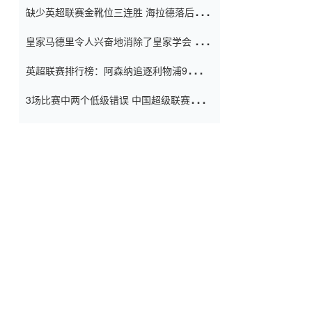
缺少英超联赛金靴位三连胜 海拉德落后6球
窗口
只有两个连续三个连续三靴
皇家马德里令人兴奋地消除了皇家学会 安
彭负责造成巨大的灾难！
英超联赛排行榜：阿森纳追逐利物浦9分 曼
联连续三件坏事
3场比赛中两个低级错误 中国超级联赛的前
守门员很老 是时候让位了 最好的继任者出
现