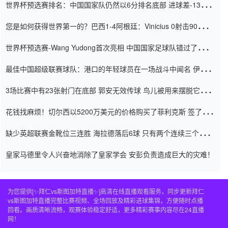
世界杯预选赛排名：中国国家队仍然以6分排名底部 进球差-13令人
震惊
您是如何获得世界第一的？巴西1-4阿根廷：Vinicius 0射击90分钟
内
世界杯预选赛-Wang Yudong首次亮相 中国国家足球队错过了世界
杯0-2
最佳中国超级联赛球队：港口的年轻球员在一场战斗中闻名 伊万放
弃了泰桑（Taishan）
3场比赛中有23张射门在底部 郭安无效传球 鸟儿被用来摆脱它
Setien痴迷于三名后卫
花钱找麻烦！切尔西以5200万美元的价格购买了菲利克斯 签了7年
并在半年内租了夏窗口
缺少英超联赛金靴位三连胜 海拉德落后6球 只有两个连续三个连续
三靴
皇家马德里令人兴奋地消除了皇家学会 安彭负责造成巨大的灾难！
为您提供[✨拜仁vs斯图加特直播✨]高清在线直播观看服务，同步更新拜仁
vs斯图加特直播完整比赛视频、全场回放及精彩进球集锦，方便随时点播
回看。画质清晰流畅，观赛体验稳定舒适，更多精彩赛事内容尽在24直播
网！