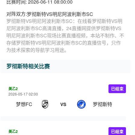
比赛时间: 2026-06-11 08:00:00
对阵双方:
罗彻斯特VS明尼阿波利斯市SC
罗彻斯特VS明尼阿波利斯市SC：在线看罗彻斯特VS明
尼阿波利斯市SC高清直播，24直播网提供罗彻斯特VS
明尼阿波利斯市SC现场比赛直播视频，本站不制作、不
存储罗彻斯特VS明尼阿波利斯市SC的直播信号，只作
为技术探索的导航学习用途。
罗彻斯特相关比赛
美乙2
已结束
2026-05-17 02:00
梦想FC
罗彻斯特
VS
美乙2
已结束