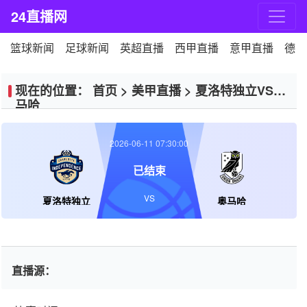
24直播网
篮球新闻
足球新闻
英超直播
西甲直播
意甲直播
德甲
现在的位置：
首页
>
美甲直播
>
夏洛特独立VS奥
马哈
2026-06-11 07:30:00
已结束
VS
夏洛特独立
奥马哈
直播源：