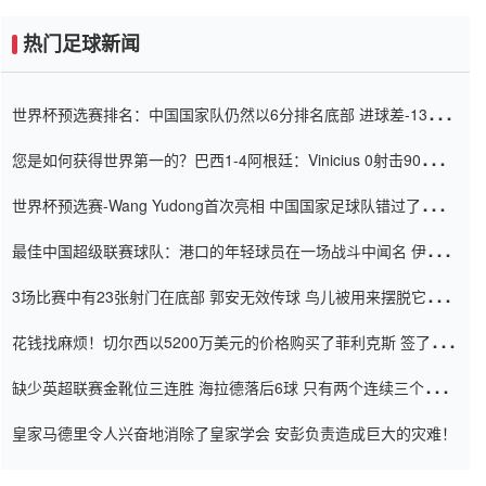
热门足球新闻
世界杯预选赛排名：中国国家队仍然以6分排名底部 进球差-13令人
震惊
您是如何获得世界第一的？巴西1-4阿根廷：Vinicius 0射击90分钟
内
世界杯预选赛-Wang Yudong首次亮相 中国国家足球队错过了世界
杯0-2
最佳中国超级联赛球队：港口的年轻球员在一场战斗中闻名 伊万放
弃了泰桑（Taishan）
3场比赛中有23张射门在底部 郭安无效传球 鸟儿被用来摆脱它
Setien痴迷于三名后卫
花钱找麻烦！切尔西以5200万美元的价格购买了菲利克斯 签了7年
并在半年内租了夏窗口
缺少英超联赛金靴位三连胜 海拉德落后6球 只有两个连续三个连续
三靴
皇家马德里令人兴奋地消除了皇家学会 安彭负责造成巨大的灾难！