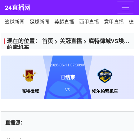
24直播网
篮球新闻
足球新闻
英超直播
西甲直播
意甲直播
德甲
现在的位置：
首页
>
美冠直播
>
底特律城VS埃尔
帕索机车
2026-06-11 07:30:00
已结束
VS
底特律城
埃尔帕索机车
直播源：