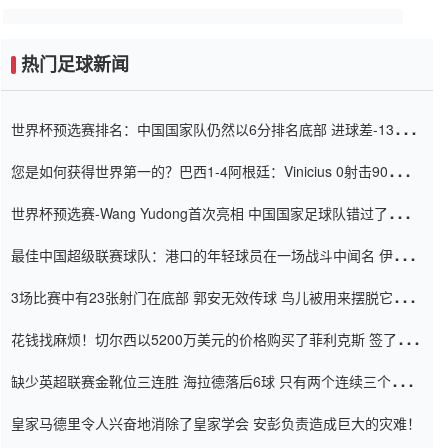
热门足球新闻
世界杯预选赛排名：中国国家队仍然以6分排名底部 进球差-13令人
震惊
您是如何获得世界第一的？巴西1-4阿根廷：Vinicius 0射击90分钟
内
世界杯预选赛-Wang Yudong首次亮相 中国国家足球队错过了世界
杯0-2
最佳中国超级联赛球队：港口的年轻球员在一场战斗中闻名 伊万放
弃了泰桑（Taishan）
3场比赛中有23张射门在底部 郭安无效传球 鸟儿被用来摆脱它
Setien痴迷于三名后卫
花钱找麻烦！切尔西以5200万美元的价格购买了菲利克斯 签了7年
并在半年内租了夏窗口
缺少英超联赛金靴位三连胜 海拉德落后6球 只有两个连续三个连续
三靴
皇家马德里令人兴奋地消除了皇家学会 安彭负责造成巨大的灾难！