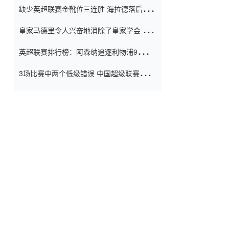
缺少英超联赛金靴位三连胜 海拉德落后6球
窗口
只有两个连续三个连续三靴
皇家马德里令人兴奋地消除了皇家学会 安
彭负责造成巨大的灾难！
英超联赛排行榜：阿森纳追逐利物浦9分 曼
联连续三件坏事
3场比赛中两个低级错误 中国超级联赛的前
守门员很老 是时候让位了 最好的继任者出
现