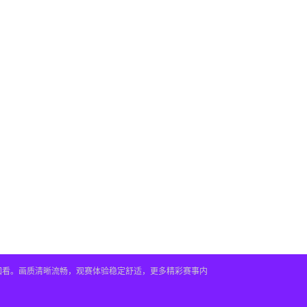
播回看。画质清晰流畅，观赛体验稳定舒适，更多精彩赛事内