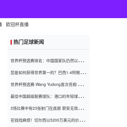
播
欧冠杯直播
热门足球新闻
世界杯预选赛排名：中国国家队仍然以6分
排名底部 进球差-13令人震惊
您是如何获得世界第一的？巴西1-4阿根
廷：Vinicius 0射击90分钟内
世界杯预选赛-Wang Yudong首次亮相 中国
国家足球队错过了世界杯0-2
最佳中国超级联赛球队：港口的年轻球员在
一场战斗中闻名 伊万放弃了泰桑
3场比赛中有23张射门在底部 郭安无效传球
（Taishan）
鸟儿被用来摆脱它 Setien痴迷于三名后卫
花钱找麻烦！切尔西以5200万美元的价格
购买了菲利克斯 签了7年 并在半年内租了夏