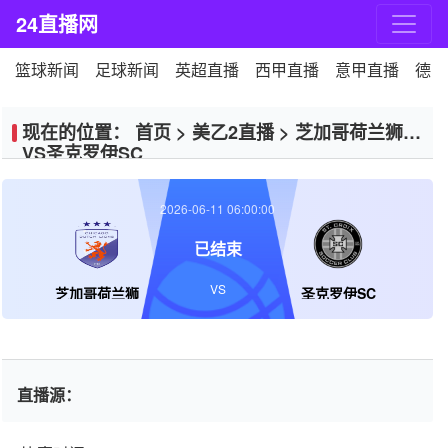
24直播网
篮球新闻
足球新闻
英超直播
西甲直播
意甲直播
德甲
现在的位置：
首页
>
美乙2直播
>
芝加哥荷兰狮
VS圣克罗伊SC
2026-06-11 06:00:00
已结束
VS
芝加哥荷兰狮
圣克罗伊SC
直播源：