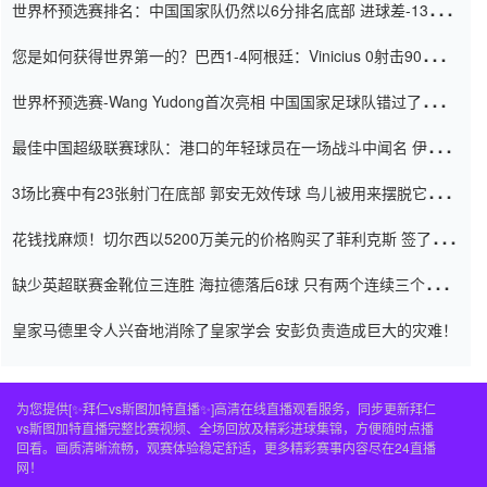
世界杯预选赛排名：中国国家队仍然以6分排名底部 进球差-13令人
震惊
您是如何获得世界第一的？巴西1-4阿根廷：Vinicius 0射击90分钟
内
世界杯预选赛-Wang Yudong首次亮相 中国国家足球队错过了世界
杯0-2
最佳中国超级联赛球队：港口的年轻球员在一场战斗中闻名 伊万放
弃了泰桑（Taishan）
3场比赛中有23张射门在底部 郭安无效传球 鸟儿被用来摆脱它
Setien痴迷于三名后卫
花钱找麻烦！切尔西以5200万美元的价格购买了菲利克斯 签了7年
并在半年内租了夏窗口
缺少英超联赛金靴位三连胜 海拉德落后6球 只有两个连续三个连续
三靴
皇家马德里令人兴奋地消除了皇家学会 安彭负责造成巨大的灾难！
为您提供[✨拜仁vs斯图加特直播✨]高清在线直播观看服务，同步更新拜仁
vs斯图加特直播完整比赛视频、全场回放及精彩进球集锦，方便随时点播
回看。画质清晰流畅，观赛体验稳定舒适，更多精彩赛事内容尽在24直播
网！