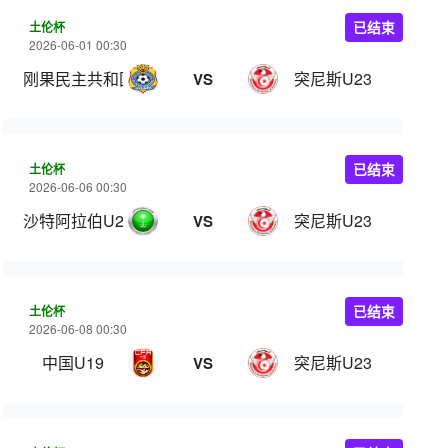
土伦杯
已结束
2026-06-01 00:30
刚果民主共和国U23
突尼斯U23
VS
土伦杯
已结束
2026-06-06 00:30
沙特阿拉伯U21
突尼斯U23
VS
土伦杯
已结束
2026-06-08 00:30
中国U19
突尼斯U23
VS