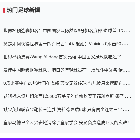
热门足球新闻
世界杯预选赛排名：中国国家队仍然以6分排名底部 进球差-13令人
震惊
您是如何获得世界第一的？巴西1-4阿根廷：Vinicius 0射击90分钟
内
世界杯预选赛-Wang Yudong首次亮相 中国国家足球队错过了世界
杯0-2
最佳中国超级联赛球队：港口的年轻球员在一场战斗中闻名 伊万放
弃了泰桑（Taishan）
3场比赛中有23张射门在底部 郭安无效传球 鸟儿被用来摆脱它
Setien痴迷于三名后卫
花钱找麻烦！切尔西以5200万美元的价格购买了菲利克斯 签了7年
并在半年内租了夏窗口
缺少英超联赛金靴位三连胜 海拉德落后6球 只有两个连续三个连续
三靴
皇家马德里令人兴奋地消除了皇家学会 安彭负责造成巨大的灾难！