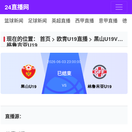
24直播网
篮球新闻
足球新闻
英超直播
西甲直播
意甲直播
德甲
现在的位置：
首页
>
欧青U19直播
>
黑山U19VS
格鲁吉亚U19
2026-06-03 23:00:00
已结束
VS
黑山U19
格鲁吉亚U19
直播源：