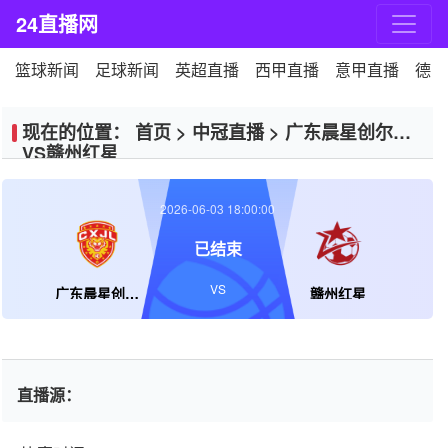
24直播网
篮球新闻
足球新闻
英超直播
西甲直播
意甲直播
德甲
现在的位置：
首页
>
中冠直播
>
广东晨星创尔特
VS赣州红星
2026-06-03 18:00:00
已结束
VS
广东晨星创尔特
赣州红星
直播源：