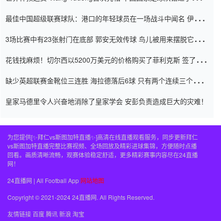
杯0-2
最佳中国超级联赛球队：港口的年轻球员在一场战斗中闻名 伊万放
弃了泰桑（Taishan）
3场比赛中有23张射门在底部 郭安无效传球 鸟儿被用来摆脱它
Setien痴迷于三名后卫
花钱找麻烦！切尔西以5200万美元的价格购买了菲利克斯 签了7年
并在半年内租了夏窗口
缺少英超联赛金靴位三连胜 海拉德落后6球 只有两个连续三个连续
三靴
皇家马德里令人兴奋地消除了皇家学会 安彭负责造成巨大的灾难！
为您提供[✨拜仁vs斯图加特直播✨]高清在线直播观看服务，同步更新拜仁
vs斯图加特直播完整比赛视频、全场回放及精彩进球集锦，方便随时点播
回看。画质清晰流畅，观赛体验稳定舒适，更多精彩赛事内容尽在24直播
网！
24直播网 | All Football App
网站地图
Copyright © 2021-2024 24直播网. All Rights Reserved.
友情链接
百度
腾讯
新浪
淘宝