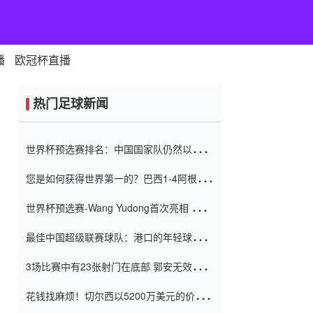
播
欧冠杯直播
热门足球新闻
世界杯预选赛排名：中国国家队仍然以6分
排名底部 进球差-13令人震惊
您是如何获得世界第一的？巴西1-4阿根
廷：Vinicius 0射击90分钟内
世界杯预选赛-Wang Yudong首次亮相 中国
国家足球队错过了世界杯0-2
最佳中国超级联赛球队：港口的年轻球员在
一场战斗中闻名 伊万放弃了泰桑
3场比赛中有23张射门在底部 郭安无效传球
（Taishan）
鸟儿被用来摆脱它 Setien痴迷于三名后卫
花钱找麻烦！切尔西以5200万美元的价格
购买了菲利克斯 签了7年 并在半年内租了夏