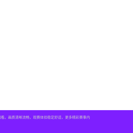
播回看。画质清晰流畅，观赛体验稳定舒适，更多精彩赛事内