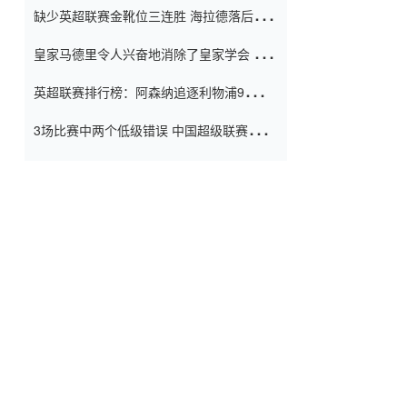
缺少英超联赛金靴位三连胜 海拉德落后6球
窗口
只有两个连续三个连续三靴
皇家马德里令人兴奋地消除了皇家学会 安
彭负责造成巨大的灾难！
英超联赛排行榜：阿森纳追逐利物浦9分 曼
联连续三件坏事
3场比赛中两个低级错误 中国超级联赛的前
守门员很老 是时候让位了 最好的继任者出
现