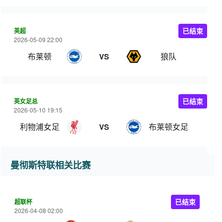
英超
已结束
2026-05-09 22:00
布莱顿
狼队
VS
英女足总
已结束
2026-05-10 19:15
利物浦女足
布莱顿女足
VS
曼彻斯特联相关比赛
超联杯
已结束
2026-04-08 02:00