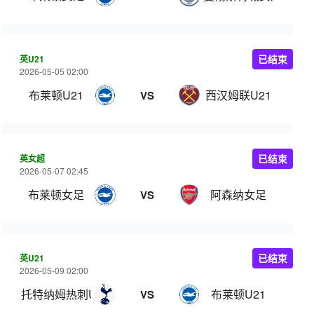
英U21
已结束
2026-05-05 02:00
布莱顿U21
西汉姆联U21
VS
英女超
已结束
2026-05-07 02:45
布莱顿女足
阿森纳女足
VS
英U21
已结束
2026-05-09 02:00
托特纳姆热刺U21
布莱顿U21
VS