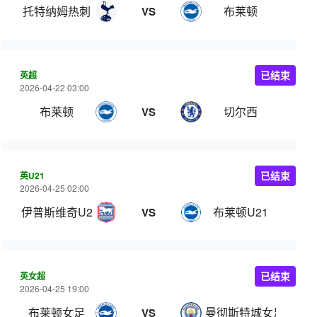
托特纳姆热刺
布莱顿
VS
英超
已结束
2026-04-22 03:00
布莱顿
切尔西
VS
英U21
已结束
2026-04-25 02:00
伊普斯维奇U21
布莱顿U21
VS
英女超
已结束
2026-04-25 19:00
布莱顿女足
曼彻斯特城女足
VS