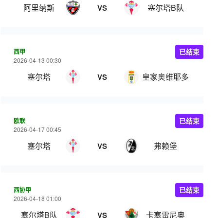
阿里纳斯
塞尔塔B队
VS
西甲
已结束
2026-04-13 00:30
塞尔塔
皇家奥维耶多
VS
欧联
已结束
2026-04-17 00:45
塞尔塔
弗赖堡
VS
西协甲
已结束
2026-04-18 01:00
塞尔塔B队
卡塞雷尼奥
VS