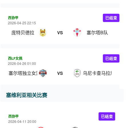
西协甲
已结束
2026-04-25 22:15
庞特贝德拉
塞尔塔B队
VS
西LF女挑
已结束
2026-04-26 01:00
塞尔塔独立女篮
乌尼卡查马拉加女篮
VS
塞维利亚相关比赛
西协甲
已结束
2026-04-11 20:00