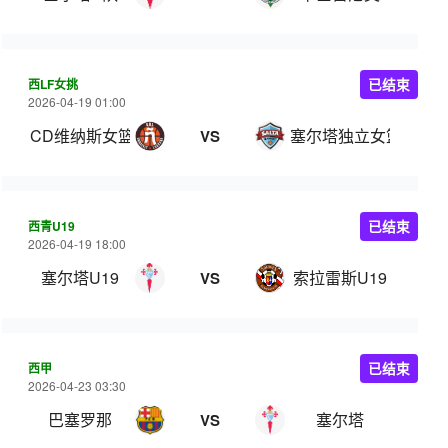
西LF女挑
已结束
2026-04-19 01:00
CD维纳斯女篮
塞尔塔独立女篮
VS
西青U19
已结束
2026-04-19 18:00
塞尔塔U19
索拉雷斯U19
VS
西甲
已结束
2026-04-23 03:30
巴塞罗那
塞尔塔
VS