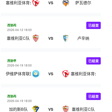
塞维利亚体育会
萨瓦德尔
VS
西协丙
已结束
2026-04-12 18:00
塞维利亚C队
卢辛纳
VS
西协甲
已结束
2026-04-19 18:00
伊维萨体育联盟
塞维利亚体育会
VS
西协丙
已结束
2026-04-19 18:00
加的斯B队
塞维利亚C队
VS