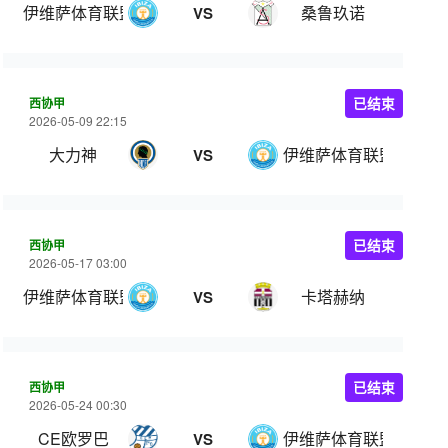
伊维萨体育联盟
桑鲁玖诺
VS
西协甲
已结束
2026-05-09 22:15
大力神
伊维萨体育联盟
VS
西协甲
已结束
2026-05-17 03:00
伊维萨体育联盟
卡塔赫纳
VS
西协甲
已结束
2026-05-24 00:30
CE欧罗巴
伊维萨体育联盟
VS