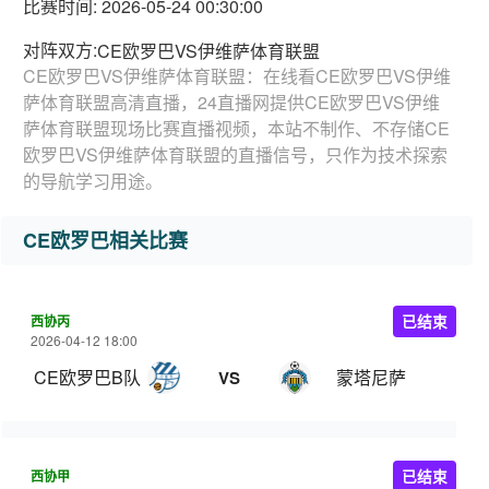
比赛时间: 2026-05-24 00:30:00
对阵双方:
CE欧罗巴VS伊维萨体育联盟
CE欧罗巴VS伊维萨体育联盟：在线看CE欧罗巴VS伊维
萨体育联盟高清直播，24直播网提供CE欧罗巴VS伊维
萨体育联盟现场比赛直播视频，本站不制作、不存储CE
欧罗巴VS伊维萨体育联盟的直播信号，只作为技术探索
的导航学习用途。
CE欧罗巴相关比赛
西协丙
已结束
2026-04-12 18:00
CE欧罗巴B队
蒙塔尼萨
VS
西协甲
已结束