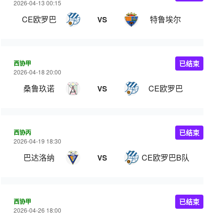
2026-04-13 00:15
CE欧罗巴
特鲁埃尔
VS
西协甲
已结束
2026-04-18 20:00
桑鲁玖诺
CE欧罗巴
VS
西协丙
已结束
2026-04-19 18:30
巴达洛纳
CE欧罗巴B队
VS
西协甲
已结束
2026-04-26 18:00