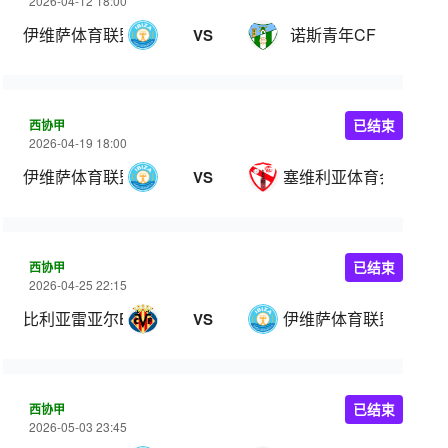
2026-04-12 18:00
伊维萨体育联盟
诺斯青年CF
VS
西协甲
已结束
2026-04-19 18:00
伊维萨体育联盟
塞维利亚体育会
VS
西协甲
已结束
2026-04-25 22:15
比利亚雷亚尔B队
伊维萨体育联盟
VS
西协甲
已结束
2026-05-03 23:45