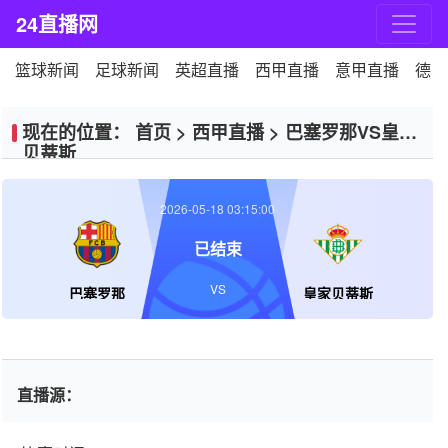
24直播网
篮球新闻
足球新闻
英超直播
西甲直播
意甲直播
德甲
现在的位置：
首页
>
西甲直播
>
巴塞罗那VS皇家
贝蒂斯
2026-05-18 03:15:00
已结束
VS
巴塞罗那
皇家贝蒂斯
直播源：