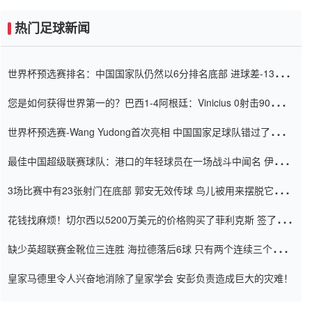
热门足球新闻
世界杯预选赛排名：中国国家队仍然以6分排名底部 进球差-13令人
震惊
您是如何获得世界第一的？巴西1-4阿根廷：Vinicius 0射击90分钟
内
世界杯预选赛-Wang Yudong首次亮相 中国国家足球队错过了世界
杯0-2
最佳中国超级联赛球队：港口的年轻球员在一场战斗中闻名 伊万放
弃了泰桑（Taishan）
3场比赛中有23张射门在底部 郭安无效传球 鸟儿被用来摆脱它
Setien痴迷于三名后卫
花钱找麻烦！切尔西以5200万美元的价格购买了菲利克斯 签了7年
并在半年内租了夏窗口
缺少英超联赛金靴位三连胜 海拉德落后6球 只有两个连续三个连续
三靴
皇家马德里令人兴奋地消除了皇家学会 安彭负责造成巨大的灾难！