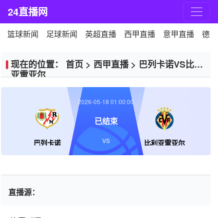
24直播网
篮球新闻
足球新闻
英超直播
西甲直播
意甲直播
德甲
现在的位置：
首页
>
西甲直播
>
巴列卡诺VS比利
亚雷亚尔
2026-05-18 01:00:00
已结束
VS
巴列卡诺
比利亚雷亚尔
直播源：