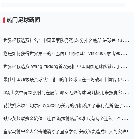
热门足球新闻
世界杯预选赛排名：中国国家队仍然以6分排名底部 进球差-13令人
震惊
您是如何获得世界第一的？巴西1-4阿根廷：Vinicius 0射击90分钟
内
世界杯预选赛-Wang Yudong首次亮相 中国国家足球队错过了世界
杯0-2
最佳中国超级联赛球队：港口的年轻球员在一场战斗中闻名 伊万放
弃了泰桑（Taishan）
3场比赛中有23张射门在底部 郭安无效传球 鸟儿被用来摆脱它
Setien痴迷于三名后卫
花钱找麻烦！切尔西以5200万美元的价格购买了菲利克斯 签了7年
并在半年内租了夏窗口
缺少英超联赛金靴位三连胜 海拉德落后6球 只有两个连续三个连续
三靴
皇家马德里令人兴奋地消除了皇家学会 安彭负责造成巨大的灾难！