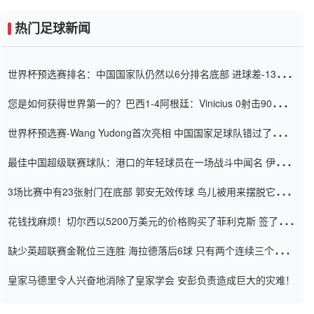
热门足球新闻
世界杯预选赛排名：中国国家队仍然以6分排名底部 进球差-13令人
震惊
您是如何获得世界第一的？巴西1-4阿根廷：Vinicius 0射击90分钟
内
世界杯预选赛-Wang Yudong首次亮相 中国国家足球队错过了世界
杯0-2
最佳中国超级联赛球队：港口的年轻球员在一场战斗中闻名 伊万放
弃了泰桑（Taishan）
3场比赛中有23张射门在底部 郭安无效传球 鸟儿被用来摆脱它
Setien痴迷于三名后卫
花钱找麻烦！切尔西以5200万美元的价格购买了菲利克斯 签了7年
并在半年内租了夏窗口
缺少英超联赛金靴位三连胜 海拉德落后6球 只有两个连续三个连续
三靴
皇家马德里令人兴奋地消除了皇家学会 安彭负责造成巨大的灾难！