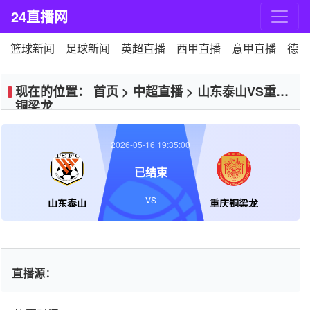
24直播网
篮球新闻
足球新闻
英超直播
西甲直播
意甲直播
德甲
现在的位置：
首页
>
中超直播
>
山东泰山VS重庆
铜梁龙
2026-05-16 19:35:00
已结束
VS
山东泰山
重庆铜梁龙
直播源：