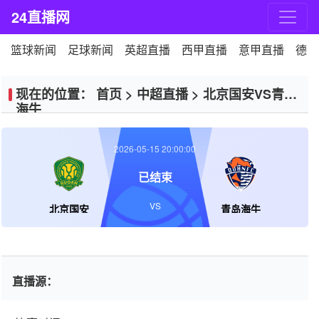
24直播网
篮球新闻
足球新闻
英超直播
西甲直播
意甲直播
德甲
现在的位置：
首页
>
中超直播
>
北京国安VS青岛
海牛
2026-05-15 20:00:00
已结束
VS
北京国安
青岛海牛
直播源：