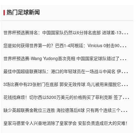
热门足球新闻
世界杯预选赛排名：中国国家队仍然以6分排名底部 进球差-13令人
震惊
您是如何获得世界第一的？巴西1-4阿根廷：Vinicius 0射击90分钟
内
世界杯预选赛-Wang Yudong首次亮相 中国国家足球队错过了世界
杯0-2
最佳中国超级联赛球队：港口的年轻球员在一场战斗中闻名 伊万放
弃了泰桑（Taishan）
3场比赛中有23张射门在底部 郭安无效传球 鸟儿被用来摆脱它
Setien痴迷于三名后卫
花钱找麻烦！切尔西以5200万美元的价格购买了菲利克斯 签了7年
并在半年内租了夏窗口
缺少英超联赛金靴位三连胜 海拉德落后6球 只有两个连续三个连续
三靴
皇家马德里令人兴奋地消除了皇家学会 安彭负责造成巨大的灾难！