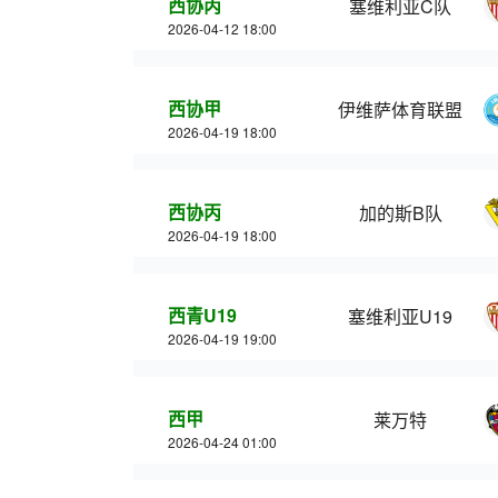
西协丙
塞维利亚C队
2026-04-12 18:00
西协甲
伊维萨体育联盟
2026-04-19 18:00
西协丙
加的斯B队
2026-04-19 18:00
西青U19
塞维利亚U19
2026-04-19 19:00
西甲
莱万特
2026-04-24 01:00