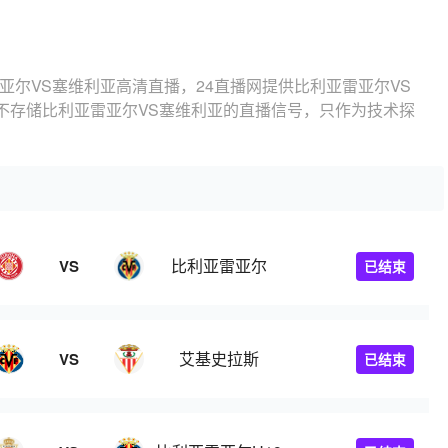
亚尔VS塞维利亚高清直播，24直播网提供比利亚雷亚尔VS
不存储比利亚雷亚尔VS塞维利亚的直播信号，只作为技术探
比利亚雷亚尔
VS
已结束
艾基史拉斯
VS
已结束