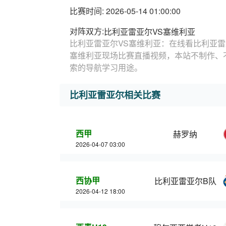
比赛时间: 2026-05-14 01:00:00
对阵双方:
比利亚雷亚尔VS塞维利亚
比利亚雷亚尔VS塞维利亚：在线看比利亚雷
塞维利亚现场比赛直播视频，本站不制作、
索的导航学习用途。
比利亚雷亚尔相关比赛
西甲
赫罗纳
2026-04-07 03:00
西协甲
比利亚雷亚尔B队
2026-04-12 18:00