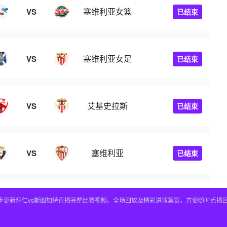
塞维利亚女篮
VS
已结束
塞维利亚女足
VS
已结束
艾基史拉斯
VS
已结束
塞维利亚
VS
已结束
，同步更新拜仁vs斯图加特直播完整比赛视频、全场回放及精彩进球集锦，方便随时点