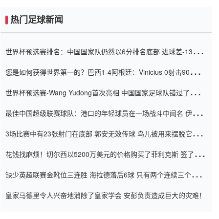
热门足球新闻
世界杯预选赛排名：中国国家队仍然以6分排名底部 进球差-13令人
震惊
您是如何获得世界第一的？巴西1-4阿根廷：Vinicius 0射击90分钟
内
世界杯预选赛-Wang Yudong首次亮相 中国国家足球队错过了世界
杯0-2
最佳中国超级联赛球队：港口的年轻球员在一场战斗中闻名 伊万放
弃了泰桑（Taishan）
3场比赛中有23张射门在底部 郭安无效传球 鸟儿被用来摆脱它
Setien痴迷于三名后卫
花钱找麻烦！切尔西以5200万美元的价格购买了菲利克斯 签了7年
并在半年内租了夏窗口
缺少英超联赛金靴位三连胜 海拉德落后6球 只有两个连续三个连续
三靴
皇家马德里令人兴奋地消除了皇家学会 安彭负责造成巨大的灾难！