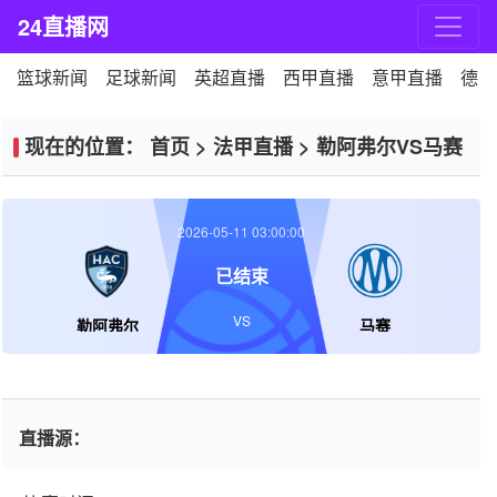
24直播网
篮球新闻
足球新闻
英超直播
西甲直播
意甲直播
德甲
现在的位置：
首页
>
法甲直播
>
勒阿弗尔VS马赛
2026-05-11 03:00:00
已结束
VS
勒阿弗尔
马赛
直播源：