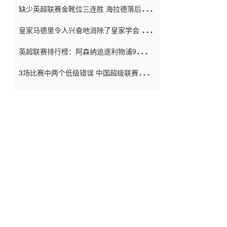
缺少英超联赛金靴位三连胜 海拉德落后6球
窗口
只有两个连续三个连续三靴
皇家马德里令人兴奋地消除了皇家学会 安
彭负责造成巨大的灾难！
英超联赛排行榜：阿森纳追逐利物浦9分 曼
联连续三件坏事
3场比赛中两个低级错误 中国超级联赛的前
守门员很老 是时候让位了 最好的继任者出
现