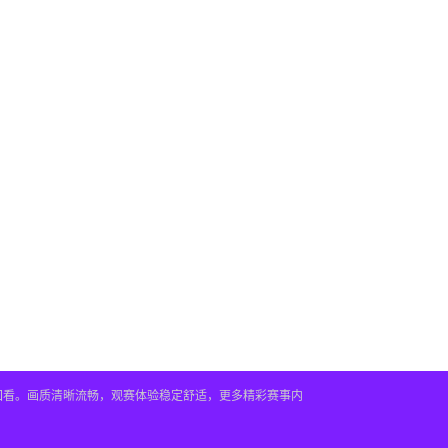
播回看。画质清晰流畅，观赛体验稳定舒适，更多精彩赛事内