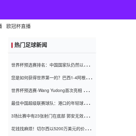
播
欧冠杯直播
热门足球新闻
世界杯预选赛排名：中国国家队仍然以6分
排名底部 进球差-13令人震惊
您是如何获得世界第一的？巴西1-4阿根
廷：Vinicius 0射击90分钟内
世界杯预选赛-Wang Yudong首次亮相 中国
国家足球队错过了世界杯0-2
最佳中国超级联赛球队：港口的年轻球员在
一场战斗中闻名 伊万放弃了泰桑
3场比赛中有23张射门在底部 郭安无效传球
（Taishan）
鸟儿被用来摆脱它 Setien痴迷于三名后卫
花钱找麻烦！切尔西以5200万美元的价格
购买了菲利克斯 签了7年 并在半年内租了夏