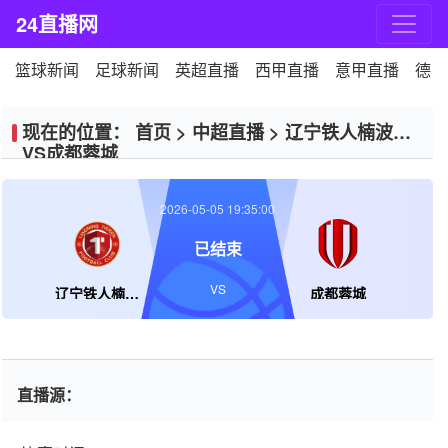
24直播网
篮球新闻
足球新闻
英超直播
西甲直播
意甲直播
德甲
现在的位置：
首页
>
中超直播
>
辽宁铁人楠波湾
VS成都蓉城
2026-05-05 19:35:00
已结束
VS
辽宁铁人楠波湾
成都蓉城
直播源：