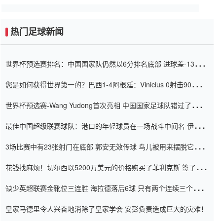
热门足球新闻
世界杯预选赛排名：中国国家队仍然以6分排名底部 进球差-13令人
震惊
您是如何获得世界第一的？巴西1-4阿根廷：Vinicius 0射击90分钟
内
世界杯预选赛-Wang Yudong首次亮相 中国国家足球队错过了世界
杯0-2
最佳中国超级联赛球队：港口的年轻球员在一场战斗中闻名 伊万放
弃了泰桑（Taishan）
3场比赛中有23张射门在底部 郭安无效传球 鸟儿被用来摆脱它
Setien痴迷于三名后卫
花钱找麻烦！切尔西以5200万美元的价格购买了菲利克斯 签了7年
并在半年内租了夏窗口
缺少英超联赛金靴位三连胜 海拉德落后6球 只有两个连续三个连续
三靴
皇家马德里令人兴奋地消除了皇家学会 安彭负责造成巨大的灾难！