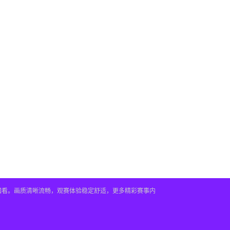
播回看。画质清晰流畅，观赛体验稳定舒适，更多精彩赛事内