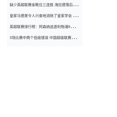
缺少英超联赛金靴位三连胜 海拉德落后6球
窗口
只有两个连续三个连续三靴
皇家马德里令人兴奋地消除了皇家学会 安
彭负责造成巨大的灾难！
英超联赛排行榜：阿森纳追逐利物浦9分 曼
联连续三件坏事
3场比赛中两个低级错误 中国超级联赛的前
守门员很老 是时候让位了 最好的继任者出
现