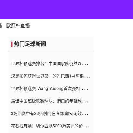
播
欧冠杯直播
热门足球新闻
世界杯预选赛排名：中国国家队仍然以6分
排名底部 进球差-13令人震惊
您是如何获得世界第一的？巴西1-4阿根
廷：Vinicius 0射击90分钟内
世界杯预选赛-Wang Yudong首次亮相 中国
国家足球队错过了世界杯0-2
最佳中国超级联赛球队：港口的年轻球员在
一场战斗中闻名 伊万放弃了泰桑
3场比赛中有23张射门在底部 郭安无效传球
（Taishan）
鸟儿被用来摆脱它 Setien痴迷于三名后卫
花钱找麻烦！切尔西以5200万美元的价格
购买了菲利克斯 签了7年 并在半年内租了夏