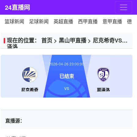
24直播网
篮球新闻
足球新闻
英超直播
西甲直播
意甲直播
德甲
现在的位置：
首页
>
黑山甲直播
>
尼克希奇VS耶
泽洛
2026-04-26 23:00:00
已结束
VS
尼克希奇
耶泽洛
直播源：