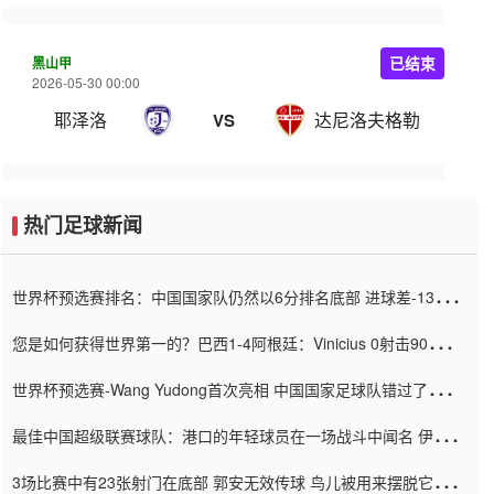
黑山甲
已结束
2026-05-30 00:00
耶泽洛
达尼洛夫格勒
VS
热门足球新闻
世界杯预选赛排名：中国国家队仍然以6分排名底部 进球差-13令人
震惊
您是如何获得世界第一的？巴西1-4阿根廷：Vinicius 0射击90分钟
内
世界杯预选赛-Wang Yudong首次亮相 中国国家足球队错过了世界
杯0-2
最佳中国超级联赛球队：港口的年轻球员在一场战斗中闻名 伊万放
弃了泰桑（Taishan）
3场比赛中有23张射门在底部 郭安无效传球 鸟儿被用来摆脱它