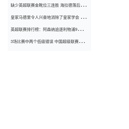
缺少英超联赛金靴位三连胜 海拉德落后6球
窗口
只有两个连续三个连续三靴
皇家马德里令人兴奋地消除了皇家学会 安
彭负责造成巨大的灾难！
英超联赛排行榜：阿森纳追逐利物浦9分 曼
联连续三件坏事
3场比赛中两个低级错误 中国超级联赛的前
守门员很老 是时候让位了 最好的继任者出
现