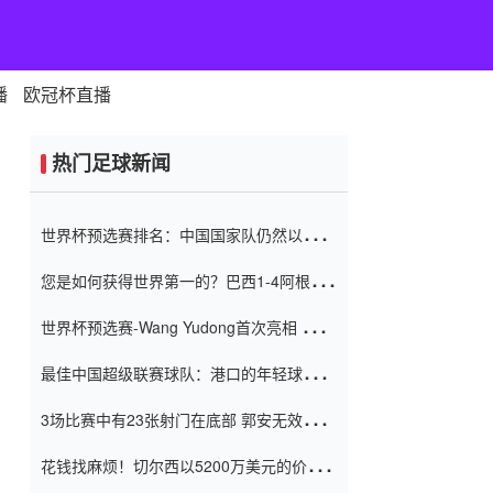
播
欧冠杯直播
热门足球新闻
世界杯预选赛排名：中国国家队仍然以6分
排名底部 进球差-13令人震惊
您是如何获得世界第一的？巴西1-4阿根
廷：Vinicius 0射击90分钟内
世界杯预选赛-Wang Yudong首次亮相 中国
国家足球队错过了世界杯0-2
最佳中国超级联赛球队：港口的年轻球员在
一场战斗中闻名 伊万放弃了泰桑
3场比赛中有23张射门在底部 郭安无效传球
（Taishan）
鸟儿被用来摆脱它 Setien痴迷于三名后卫
花钱找麻烦！切尔西以5200万美元的价格
购买了菲利克斯 签了7年 并在半年内租了夏