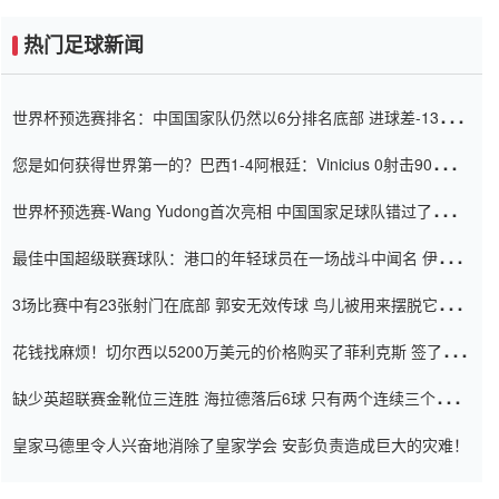
热门足球新闻
世界杯预选赛排名：中国国家队仍然以6分排名底部 进球差-13令人
震惊
您是如何获得世界第一的？巴西1-4阿根廷：Vinicius 0射击90分钟
内
世界杯预选赛-Wang Yudong首次亮相 中国国家足球队错过了世界
杯0-2
最佳中国超级联赛球队：港口的年轻球员在一场战斗中闻名 伊万放
弃了泰桑（Taishan）
3场比赛中有23张射门在底部 郭安无效传球 鸟儿被用来摆脱它
Setien痴迷于三名后卫
花钱找麻烦！切尔西以5200万美元的价格购买了菲利克斯 签了7年
并在半年内租了夏窗口
缺少英超联赛金靴位三连胜 海拉德落后6球 只有两个连续三个连续
三靴
皇家马德里令人兴奋地消除了皇家学会 安彭负责造成巨大的灾难！