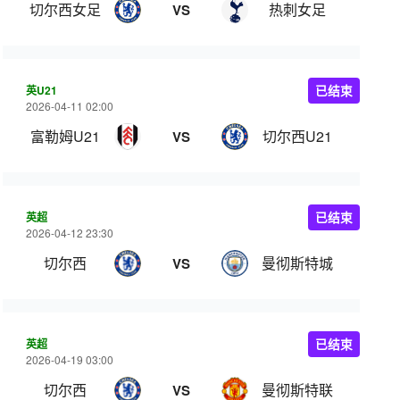
切尔西女足
热刺女足
VS
英U21
已结束
2026-04-11 02:00
富勒姆U21
切尔西U21
VS
英超
已结束
2026-04-12 23:30
切尔西
曼彻斯特城
VS
英超
已结束
2026-04-19 03:00
切尔西
曼彻斯特联
VS