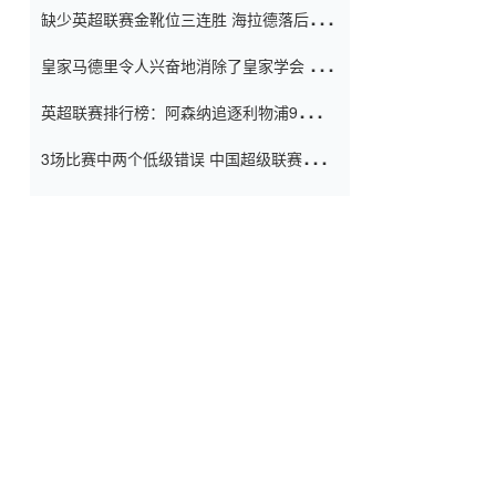
缺少英超联赛金靴位三连胜 海拉德落后6球
窗口
只有两个连续三个连续三靴
皇家马德里令人兴奋地消除了皇家学会 安
彭负责造成巨大的灾难！
英超联赛排行榜：阿森纳追逐利物浦9分 曼
联连续三件坏事
3场比赛中两个低级错误 中国超级联赛的前
守门员很老 是时候让位了 最好的继任者出
现