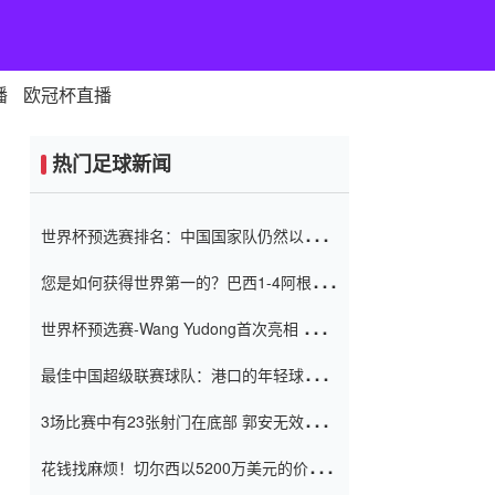
播
欧冠杯直播
热门足球新闻
世界杯预选赛排名：中国国家队仍然以6分
排名底部 进球差-13令人震惊
您是如何获得世界第一的？巴西1-4阿根
廷：Vinicius 0射击90分钟内
世界杯预选赛-Wang Yudong首次亮相 中国
国家足球队错过了世界杯0-2
最佳中国超级联赛球队：港口的年轻球员在
一场战斗中闻名 伊万放弃了泰桑
3场比赛中有23张射门在底部 郭安无效传球
（Taishan）
鸟儿被用来摆脱它 Setien痴迷于三名后卫
花钱找麻烦！切尔西以5200万美元的价格
购买了菲利克斯 签了7年 并在半年内租了夏