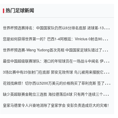
热门足球新闻
世界杯预选赛排名：中国国家队仍然以6分排名底部 进球差-13令人
震惊
您是如何获得世界第一的？巴西1-4阿根廷：Vinicius 0射击90分钟
内
世界杯预选赛-Wang Yudong首次亮相 中国国家足球队错过了世界
杯0-2
最佳中国超级联赛球队：港口的年轻球员在一场战斗中闻名 伊万放
弃了泰桑（Taishan）
3场比赛中有23张射门在底部 郭安无效传球 鸟儿被用来摆脱它
Setien痴迷于三名后卫
花钱找麻烦！切尔西以5200万美元的价格购买了菲利克斯 签了7年
并在半年内租了夏窗口
缺少英超联赛金靴位三连胜 海拉德落后6球 只有两个连续三个连续
三靴
皇家马德里令人兴奋地消除了皇家学会 安彭负责造成巨大的灾难！