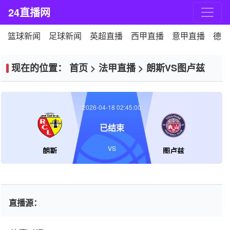
24直播网
篮球新闻
足球新闻
英超直播
西甲直播
意甲直播
德甲
现在的位置：
首页
>
法甲直播
>
朗斯VS图卢兹
2026-04-18 02:45:00
已结束
VS
朗斯
图卢兹
直播源：