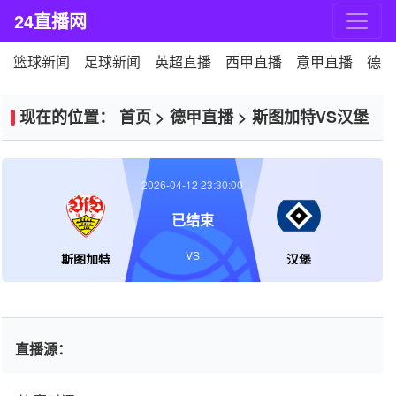
24直播网
篮球新闻
足球新闻
英超直播
西甲直播
意甲直播
德甲
现在的位置：
首页
>
德甲直播
>
斯图加特VS汉堡
2026-04-12 23:30:00
已结束
VS
斯图加特
汉堡
直播源：