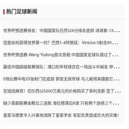
热门足球新闻
世界杯预选赛排名：中国国家队仍然以6分排名底部 进球差-13令人
震惊
您是如何获得世界第一的？巴西1-4阿根廷：Vinicius 0射击90分钟
内
世界杯预选赛-Wang Yudong首次亮相 中国国家足球队错过了世界
杯0-2
最佳中国超级联赛球队：港口的年轻球员在一场战斗中闻名 伊万放
弃了泰桑（Taishan）
3场比赛中有23张射门在底部 郭安无效传球 鸟儿被用来摆脱它
Setien痴迷于三名后卫
花钱找麻烦！切尔西以5200万美元的价格购买了菲利克斯 签了7年
并在半年内租了夏窗口
缺少英超联赛金靴位三连胜 海拉德落后6球 只有两个连续三个连续
三靴
皇家马德里令人兴奋地消除了皇家学会 安彭负责造成巨大的灾难！