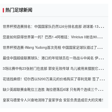
热门足球新闻
世界杯预选赛排名：中国国家队仍然以6分排名底部 进球差-13令人
震惊
您是如何获得世界第一的？巴西1-4阿根廷：Vinicius 0射击90分钟
内
世界杯预选赛-Wang Yudong首次亮相 中国国家足球队错过了世界
杯0-2
最佳中国超级联赛球队：港口的年轻球员在一场战斗中闻名 伊万放
弃了泰桑（Taishan）
3场比赛中有23张射门在底部 郭安无效传球 鸟儿被用来摆脱它
Setien痴迷于三名后卫
花钱找麻烦！切尔西以5200万美元的价格购买了菲利克斯 签了7年
并在半年内租了夏窗口
缺少英超联赛金靴位三连胜 海拉德落后6球 只有两个连续三个连续
三靴
皇家马德里令人兴奋地消除了皇家学会 安彭负责造成巨大的灾难！