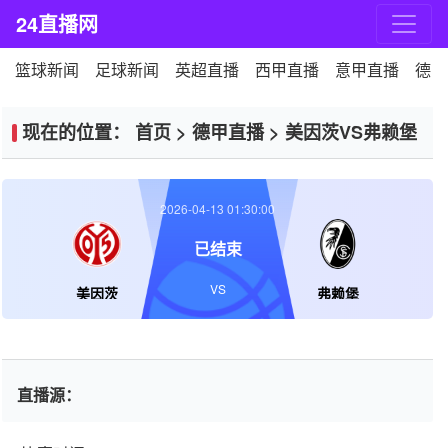
24直播网
篮球新闻
足球新闻
英超直播
西甲直播
意甲直播
德甲
现在的位置：
首页
>
德甲直播
>
美因茨VS弗赖堡
2026-04-13 01:30:00
已结束
VS
美因茨
弗赖堡
直播源：