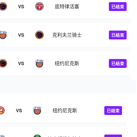
底特律活塞
VS
已结束
克利夫兰骑士
VS
已结束
纽约尼克斯
VS
已结束
纽约尼克斯
VS
已结束