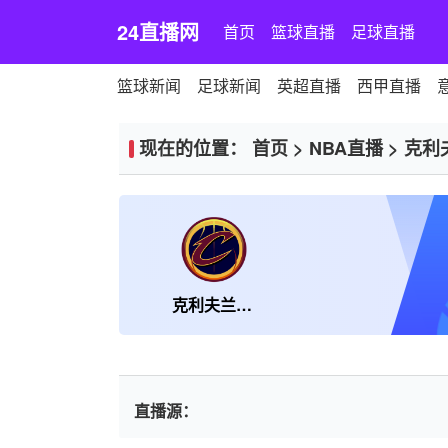
24直播网
首页
篮球直播
足球直播
篮球新闻
足球新闻
英超直播
西甲直播
现在的位置：
首页
>
NBA直播
>
克利
克利夫兰骑士
直播源：