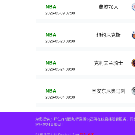
NBA
费城76人
2026-05-09 07:00
NBA
纽约尼克斯
2026-05-20 08:00
NBA
克利夫兰骑士
2026-05-24 08:00
NBA
圣安东尼奥马刺
2026-06-04 08:30
为您提供[✨拜仁vs斯图加特直播✨]高清在线直播观看服务
容尽在24直播网！
24直播网 | All Football App
网站地图