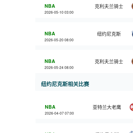
NBA
克利夫兰骑士
2026-05-10 03:00
NBA
纽约尼克斯
2026-05-20 08:00
NBA
克利夫兰骑士
2026-05-24 08:00
纽约尼克斯相关比赛
NBA
亚特兰大老鹰
2026-04-07 07:00