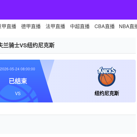
意甲直播
德甲直播
法甲直播
中超直播
CBA直播
NBA直
夫兰骑士VS纽约尼克斯
2026-05-24 08:00:00
已结束
纽约尼克斯
VS