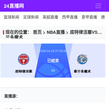
24直播网
篮球新闻
足球新闻
英超直播
西甲直播
意甲直播
德甲
现在的位置：
首页
>
NBA直播
>
底特律活塞VS奥
兰多魔术
2026-04-23 07:00:00
已结束
VS
底特律活塞
奥兰多魔术
直播源：