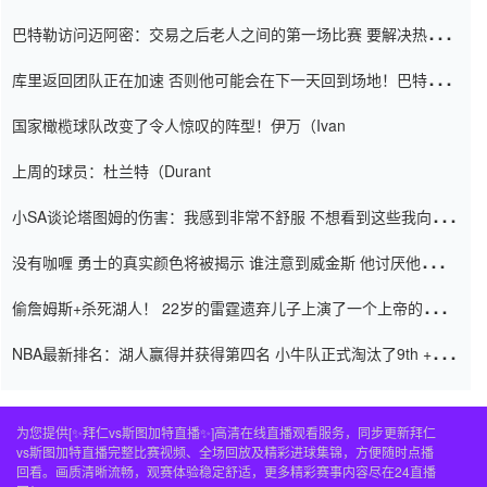
巴特勒访问迈阿密：交易之后老人之间的第一场比赛 要解决热情的
怨恨
库里返回团队正在加速 否则他可能会在下一天回到场地！巴特勒迈
阿密的纸牌游戏引起了人们的关注
国家橄榄球队改变了令人惊叹的阵型！伊万（Ivan
上周的球员：杜兰特（Durant
小SA谈论塔图姆的伤害：我感到非常不舒服 不想看到这些我向他
道歉
没有咖喱 勇士的真实颜色将被揭示 谁注意到威金斯 他讨厌他的老
老板
偷詹姆斯+杀死湖人！ 22岁的雷霆遗弃儿子上演了一个上帝的剧
本：疯狂的反击争夺1亿元人民币的合同
NBA最新排名：湖人赢得并获得第四名 小牛队正式淘汰了9th + 76
人
为您提供[✨拜仁vs斯图加特直播✨]高清在线直播观看服务，同步更新拜仁
vs斯图加特直播完整比赛视频、全场回放及精彩进球集锦，方便随时点播
回看。画质清晰流畅，观赛体验稳定舒适，更多精彩赛事内容尽在24直播