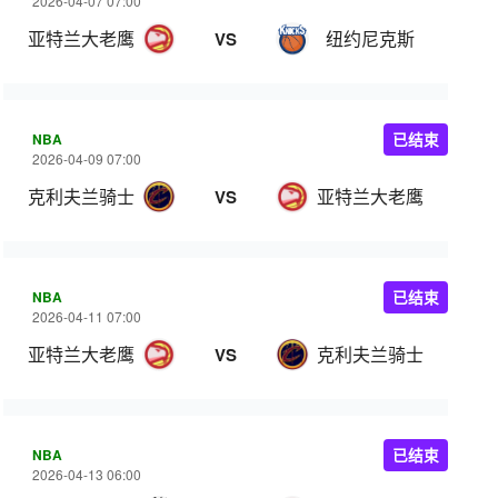
2026-04-07 07:00
亚特兰大老鹰
纽约尼克斯
VS
NBA
已结束
2026-04-09 07:00
克利夫兰骑士
亚特兰大老鹰
VS
NBA
已结束
2026-04-11 07:00
亚特兰大老鹰
克利夫兰骑士
VS
NBA
已结束
2026-04-13 06:00