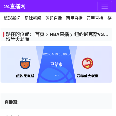
24直播网
篮球新闻
足球新闻
英超直播
西甲直播
意甲直播
德甲
现在的位置：
首页
>
NBA直播
>
纽约尼克斯VS亚
特兰大老鹰
2026-04-19 06:00:00
已结束
VS
纽约尼克斯
亚特兰大老鹰
直播源：