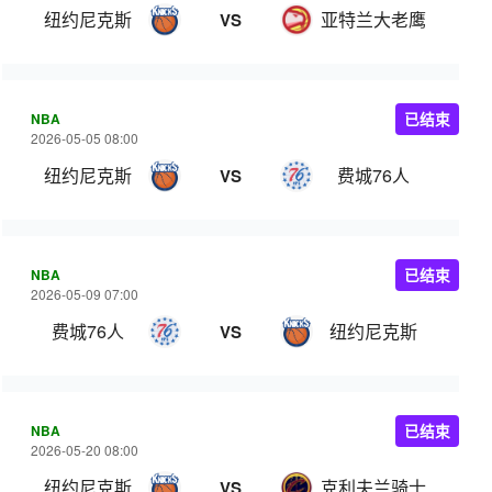
纽约尼克斯
亚特兰大老鹰
VS
NBA
已结束
2026-05-05 08:00
纽约尼克斯
费城76人
VS
NBA
已结束
2026-05-09 07:00
费城76人
纽约尼克斯
VS
NBA
已结束
2026-05-20 08:00
纽约尼克斯
克利夫兰骑士
VS