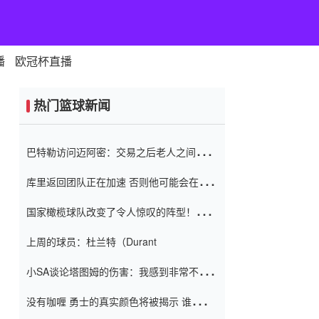
播
欧冠杯直播
热门篮球新闻
巴特勒访问迈阿密：交易之后老人之间的第
一场比赛 要解决热情的怨恨
库里返回团队正在加速 否则他可能会在下
一天回到场地！巴特勒迈阿密的纸牌游戏引
国家橄榄球队改变了令人惊叹的阵型！伊万
起了人们的关注
（Ivan
上周的球员：杜兰特（Durant
小SA谈论塔图姆的伤害：我感到非常不舒
服 不想看到这些我向他道歉
没有咖喱 勇士的真实颜色将被揭示 谁注意
到威金斯 他讨厌他的老老板