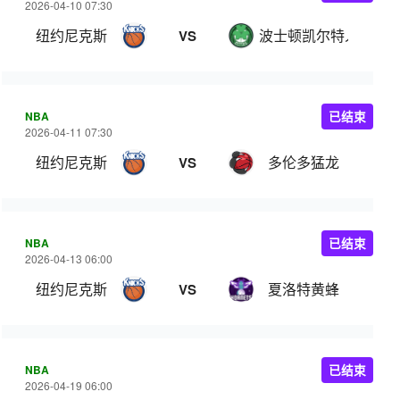
2026-04-10 07:30
纽约尼克斯
波士顿凯尔特人
VS
NBA
已结束
2026-04-11 07:30
纽约尼克斯
多伦多猛龙
VS
NBA
已结束
2026-04-13 06:00
纽约尼克斯
夏洛特黄蜂
VS
NBA
已结束
2026-04-19 06:00