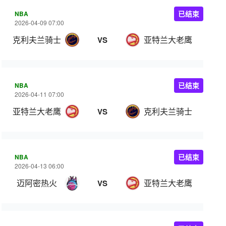
NBA
已结束
2026-04-09 07:00
克利夫兰骑士
亚特兰大老鹰
VS
NBA
已结束
2026-04-11 07:00
亚特兰大老鹰
克利夫兰骑士
VS
NBA
已结束
2026-04-13 06:00
迈阿密热火
亚特兰大老鹰
VS