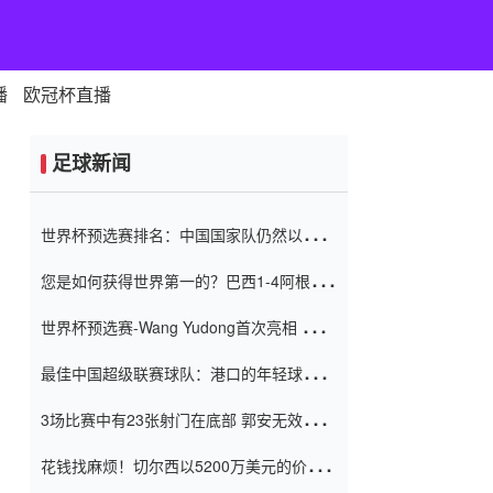
播
欧冠杯直播
足球新闻
世界杯预选赛排名：中国国家队仍然以6分
排名底部 进球差-13令人震惊
您是如何获得世界第一的？巴西1-4阿根
廷：Vinicius 0射击90分钟内
世界杯预选赛-Wang Yudong首次亮相 中国
国家足球队错过了世界杯0-2
最佳中国超级联赛球队：港口的年轻球员在
一场战斗中闻名 伊万放弃了泰桑
3场比赛中有23张射门在底部 郭安无效传球
（Taishan）
鸟儿被用来摆脱它 Setien痴迷于三名后卫
花钱找麻烦！切尔西以5200万美元的价格
购买了菲利克斯 签了7年 并在半年内租了夏