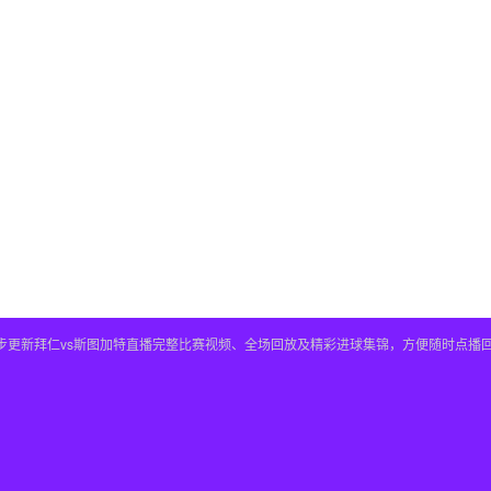
，同步更新拜仁vs斯图加特直播完整比赛视频、全场回放及精彩进球集锦，方便随时点