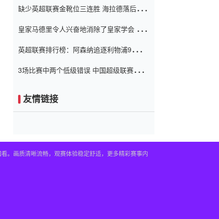
缺少英超联赛金靴位三连胜 海拉德落后6球
窗口
只有两个连续三个连续三靴
皇家马德里令人兴奋地消除了皇家学会 安
彭负责造成巨大的灾难！
英超联赛排行榜：阿森纳追逐利物浦9分 曼
联连续三件坏事
3场比赛中两个低级错误 中国超级联赛的前
守门员很老 是时候让位了 最好的继任者出
现
友情链接
播回看。画质清晰流畅，观赛体验稳定舒适，更多精彩赛事内