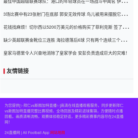
最佳中国超级联赛球队：港口的年轻球员在一场战斗中闻名 伊万放
弃了泰桑（Taishan）
3场比赛中有23张射门在底部 郭安无效传球 鸟儿被用来摆脱它
Setien痴迷于三名后卫
花钱找麻烦！切尔西以5200万美元的价格购买了菲利克斯 签了7年
并在半年内租了夏窗口
缺少英超联赛金靴位三连胜 海拉德落后6球 只有两个连续三个连续
三靴
皇家马德里令人兴奋地消除了皇家学会 安彭负责造成巨大的灾难！
友情链接
为您提供[✨拜仁vs斯图加特直播✨]高清在线直播观看服务，同步更新拜仁
vs斯图加特直播完整比赛视频、全场回放及精彩进球集锦，方便随时点播
回看。画质清晰流畅，观赛体验稳定舒适，更多精彩赛事内容尽在24直播
网！
24直播网 | All Football App
网站地图