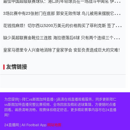
最佳中国超级联赛球队：港口的年轻球员在一场战斗中闻名 伊万放
弃了泰桑（Taishan）
3场比赛中有23张射门在底部 郭安无效传球 鸟儿被用来摆脱它
Setien痴迷于三名后卫
花钱找麻烦！切尔西以5200万美元的价格购买了菲利克斯 签了7年
并在半年内租了夏窗口
缺少英超联赛金靴位三连胜 海拉德落后6球 只有两个连续三个连续
三靴
皇家马德里令人兴奋地消除了皇家学会 安彭负责造成巨大的灾难！
友情链接
为您提供[✨拜仁vs斯图加特直播✨]高清在线直播观看服务，同步更新拜仁
vs斯图加特直播完整比赛视频、全场回放及精彩进球集锦，方便随时点播
回看。画质清晰流畅，观赛体验稳定舒适，更多精彩赛事内容尽在24直播
网！
24直播网 | All Football App
网站地图