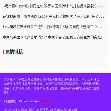
弃了泰桑（Taishan）
3场比赛中有23张射门在底部 郭安无效传球 鸟儿被用来摆脱它
Setien痴迷于三名后卫
花钱找麻烦！切尔西以5200万美元的价格购买了菲利克斯 签了7年
并在半年内租了夏窗口
缺少英超联赛金靴位三连胜 海拉德落后6球 只有两个连续三个连续
三靴
皇家马德里令人兴奋地消除了皇家学会 安彭负责造成巨大的灾难！
友情链接
为您提供[✨拜仁vs斯图加特直播✨]高清在线直播观看服务，同步更新拜仁
vs斯图加特直播完整比赛视频、全场回放及精彩进球集锦，方便随时点播
回看。画质清晰流畅，观赛体验稳定舒适，更多精彩赛事内容尽在24直播
网！
24直播网 | All Football App
网站地图
Copyright © 2021-2024 24直播网. All Rights Reserved.