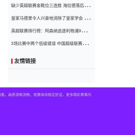
缺少英超联赛金靴位三连胜 海拉德落后6球
窗口
只有两个连续三个连续三靴
皇家马德里令人兴奋地消除了皇家学会 安
彭负责造成巨大的灾难！
英超联赛排行榜：阿森纳追逐利物浦9分 曼
联连续三件坏事
3场比赛中两个低级错误 中国超级联赛的前
守门员很老 是时候让位了 最好的继任者出
现
友情链接
播回看。画质清晰流畅，观赛体验稳定舒适，更多精彩赛事内