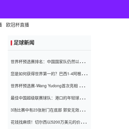
播
欧冠杯直播
足球新闻
世界杯预选赛排名：中国国家队仍然以6分
排名底部 进球差-13令人震惊
您是如何获得世界第一的？巴西1-4阿根
廷：Vinicius 0射击90分钟内
世界杯预选赛-Wang Yudong首次亮相 中国
国家足球队错过了世界杯0-2
最佳中国超级联赛球队：港口的年轻球员在
一场战斗中闻名 伊万放弃了泰桑
3场比赛中有23张射门在底部 郭安无效传球
（Taishan）
鸟儿被用来摆脱它 Setien痴迷于三名后卫
花钱找麻烦！切尔西以5200万美元的价格
购买了菲利克斯 签了7年 并在半年内租了夏