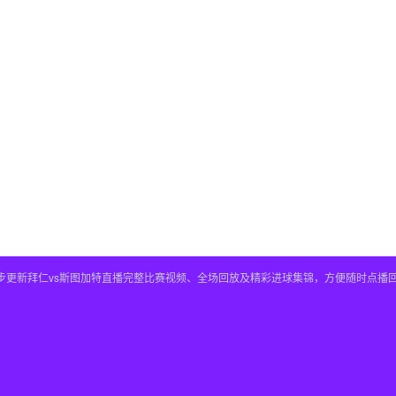
，同步更新拜仁vs斯图加特直播完整比赛视频、全场回放及精彩进球集锦，方便随时点