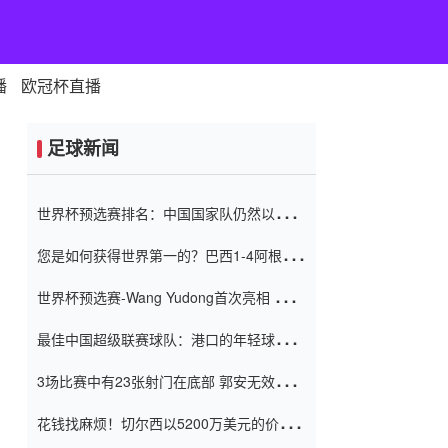
播
欧冠杯直播
足球新闻
世界杯预选赛排名：中国国家队仍然以6分
排名底部 进球差-13令人震惊
您是如何获得世界第一的？巴西1-4阿根
廷：Vinicius 0射击90分钟内
世界杯预选赛-Wang Yudong首次亮相 中国
国家足球队错过了世界杯0-2
最佳中国超级联赛球队：港口的年轻球员在
一场战斗中闻名 伊万放弃了泰桑
3场比赛中有23张射门在底部 郭安无效传球
（Taishan）
鸟儿被用来摆脱它 Setien痴迷于三名后卫
花钱找麻烦！切尔西以5200万美元的价格
购买了菲利克斯 签了7年 并在半年内租了夏