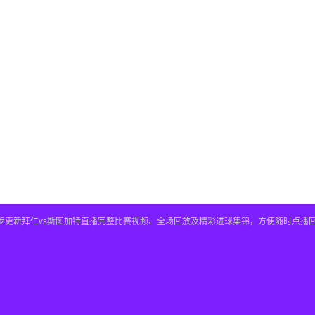
，同步更新拜仁vs斯图加特直播完整比赛视频、全场回放及精彩进球集锦，方便随时点