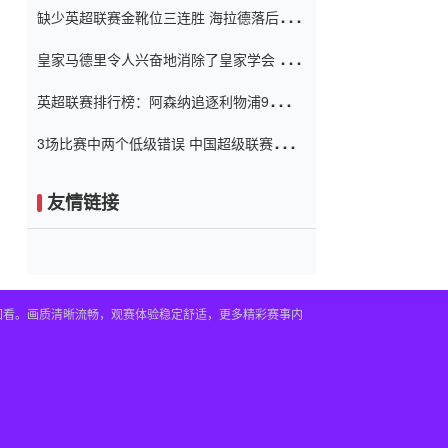
缺少英超联赛金靴位三连胜 海拉德落后6球
窗口
只有两个连续三个连续三靴
皇家马德里令人兴奋地消除了皇家学会 安
彭负责造成巨大的灾难！
英超联赛排行榜：阿森纳追逐利物浦9分 曼
联连续三件坏事
3场比赛中两个低级错误 中国超级联赛的前
守门员很老 是时候让位了 最好的继任者出
现
友情链接
播回看。画质清晰流畅，观赛体验稳定舒适，更多精彩赛事内